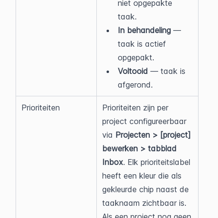
niet opgepakte 
taak.
In behandeling
 — 
taak is actief 
opgepakt.
Voltooid
 — taak is 
afgerond.
Prioriteiten
Prioriteiten zijn per 
project configureerbaar 
via 
Projecten > [project] 
bewerken > tabblad 
Inbox
. Elk prioriteitslabel 
heeft een kleur die als 
gekleurde chip naast de 
taaknaam zichtbaar is. 
Als een project nog geen 