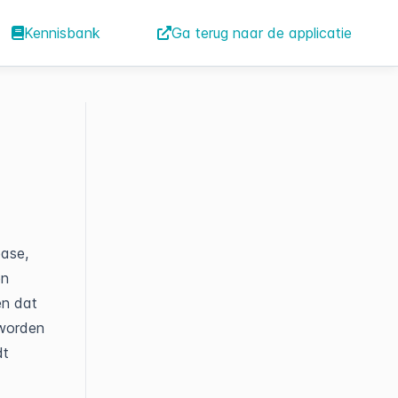
Kennisbank
Ga terug naar de applicatie
base,
en
en dat
 worden
dt