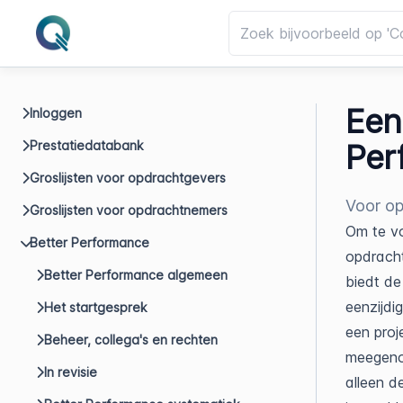
Een
Inloggen
Prestatiedatabank
Per
Groslijsten voor opdrachtgevers
Voor o
Groslijsten voor opdrachtnemers
Om te vo
Better Performance
opdracht
Better Performance algemeen
biedt de
eenzijdi
Het startgesprek
een proj
Beheer, collega's en rechten
meegenom
In revisie
alleen d