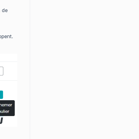
n de
opent.