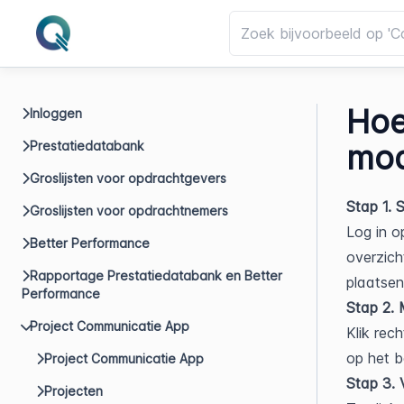
Hoe
Inloggen
Prestatiedatabank
mod
Groslijsten voor opdrachtgevers
Stap 1. S
Groslijsten voor opdrachtnemers
Log in o
Better Performance
overzich
Rapportage Prestatiedatabank en Better
plaatsen
Performance
Stap 2.
Project Communicatie App
Klik rec
op het 
Project Communicatie App
Stap 3. V
Projecten