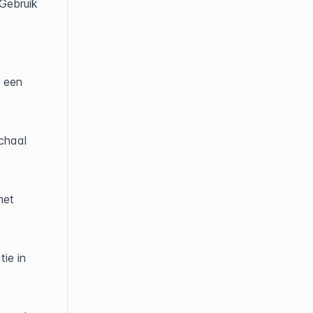
Gebruik 
 een 
chaal 
et 
ie in 