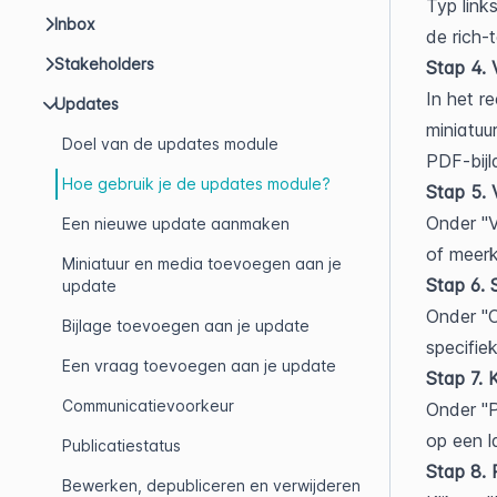
Typ link
Inbox
de rich-
Stakeholders
Stap 4. 
In het r
Updates
miniatuu
Doel van de updates module
PDF-bijl
Hoe gebruik je de updates module?
Stap 5. 
Onder "V
Een nieuwe update aanmaken
of meer
Miniatuur en media toevoegen aan je
Stap 6. 
update
Onder "C
Bijlage toevoegen aan je update
specifie
Een vraag toevoegen aan je update
Stap 7. 
Communicatievoorkeur
Onder "Pu
op een l
Publicatiestatus
Stap 8. 
Bewerken, depubliceren en verwijderen