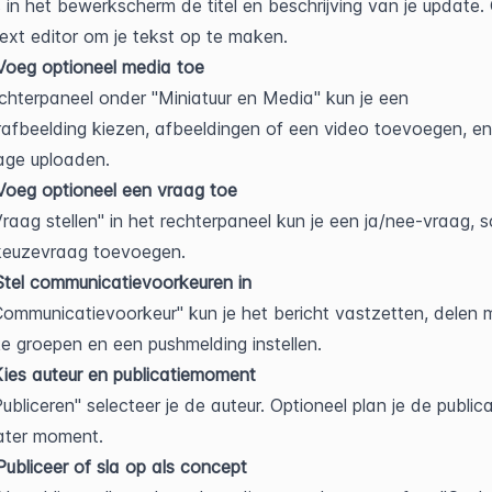
s in het bewerkscherm de titel en beschrijving van je update. 
text editor om je tekst op te maken.
Voeg optioneel media toe
echterpaneel onder "Miniatuur en Media" kun je een 
rafbeelding kiezen, afbeeldingen of een video toevoegen, en
age uploaden.
Voeg optioneel een vraag toe
raag stellen" in het rechterpaneel kun je een ja/nee-vraag, s
keuzevraag toevoegen.
Stel communicatievoorkeuren in
ommunicatievoorkeur" kun je het bericht vastzetten, delen m
ke groepen en een pushmelding instellen.
Kies auteur en publicatiemoment
bliceren" selecteer je de auteur. Optioneel plan je de publicat
ater moment.
Publiceer of sla op als concept