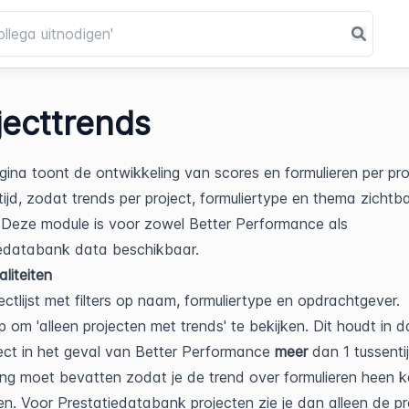
jecttrends
ina toont de ontwikkeling van scores en formulieren per proj
tijd, zodat trends per project, formuliertype en thema zichtba
Deze module is voor zowel Better Performance als 
iedatabank data beschikbaar.
aliteiten
ectlijst met filters op naam, formuliertype en opdrachtgever.
 om 'alleen projecten met trends' te bekijken. Dit houdt in da
ect in het geval van Better Performance 
meer
 dan 1 tussentij
ng moet bevatten zodat je de trend over formulieren heen k
n. Voor Prestatiedatabank projecten zie je dan alleen de pr