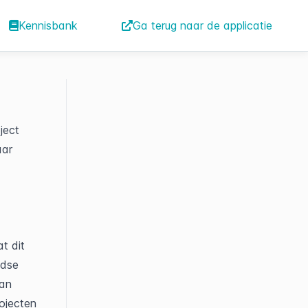
Kennisbank
Ga terug naar de applicatie
ect 
ar 
t dit 
dse 
an 
ojecten 