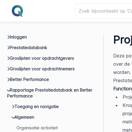
Pro
Inloggen
Prestatiedatabank
Deze pag
Groslijsten voor opdrachtgevers
over de 
Groslijsten voor opdrachtnemers
worden. 
Better Performance
Prestat
Function
Rapportage Prestatiedatabank en Better
Performance
Proj
Knop
Toegang en navigatie
proj
Algemeen
meti
Organisatie activiteit
mete