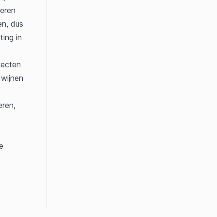
eren 
n, dus 
ing in 
jecten 
wijnen 
ren, 
 