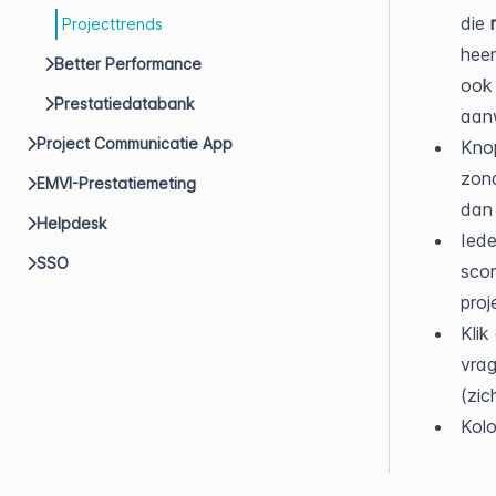
die 
Projecttrends
heen
Better Performance
ook 
Prestatiedatabank
aanw
Project Communicatie App
Knop
zond
EMVI-Prestatiemeting
dan u
Helpdesk
Iede
SSO
scor
proj
Klik
vrag
(zic
Kolo